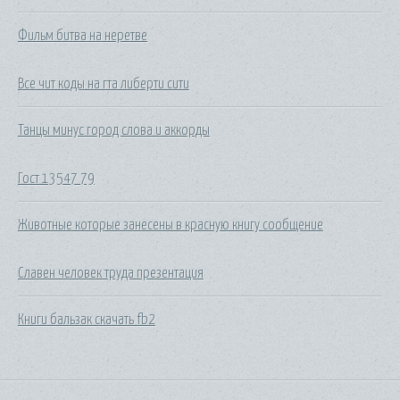
Фильм битва на неретве
Все чит коды на гта либерти сити
Танцы минус город слова и аккорды
Гост 13547 79
Животные которые занесены в красную книгу сообщение
Славен человек труда презентация
Книги бальзак скачать fb2