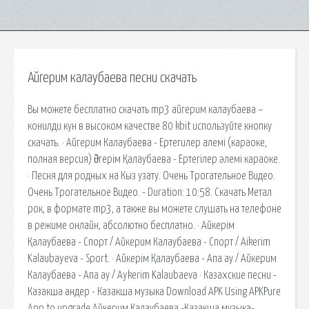
Айгерим калаубаева песни скачать
Вы можете бесплатно скачать mp3 айгерим калаубаева –
конилди кун в высоком качестве 80 kbit используйте кнопку
скачать. · Айгерим Калаубаева - Ертегилер алемі (караоке,
полная версия) Әйгерім Қалаубаева - Ертегілер әлемі караоке.
· Песня для родных на Кыз узату. Очень Трогательное Видео.
Очень Трогательное Видео. - Duration: 10:58. Скачать Метал
рок, в формате mp3, а также вы можете слушать на телефоне
в режиме онлайн, абсолютно бесплатно. · Айкерім
Қалаубаева - Спорт / Айкерим Калаубаева - Спорт / Aikerim
Kalaubayeva - Sport. · Айкерім Қалаубаева - Апа ау / Айкерим
Калаубаева - Апа ау / Aykerim Kalaubaeva · Казахские песни -
Казакша андер - Казакша музыка Download APK Using APKPure
App to upgrade Айкерим Калаубаева -Казакша музыка-