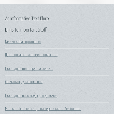
An Informative Text Blurb
Links to Important Stuff
Nissan x trail прошивка
Щетинин михаил николаевич книги
Последний шанс группа скачать
Скачать игру танкомания
Последний писк моды для девочек
Математика 6 класс тренажеры скачать бесплатно