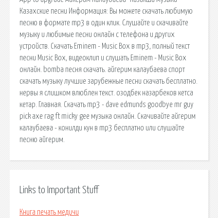
Казахские песни Информация: Вы можете скачать любимую
песню в формате mp3 в один клик. Слушайте и скачивайте
музыку и любимые песни онлайн с телефона и других
устройств. Скачать Eminem - Music Box в mp3, полный текст
песни Music Box, видеоклип и слушать Eminem - Music Box
онлайн. bomba песня скачать. айгерим калаубаева спорт
скачать музыку лучшие зарубежные песни скачать бесплатно.
нервы я слишком влюблен текст. озодбек назарбеков кетса
кетар. Главная. Скачать mp3 - dave edmunds goodbye mr guy
pick axe rag ft micky gee музыка онлайн. Скачивайте айгерим
калаубаева - конилди кун в mp3 бесплатно или слушайте
песню айгерим.
Links to Important Stuff
Книга печать медичи