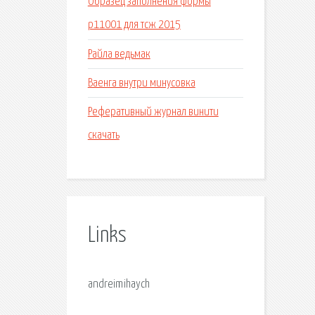
Образец заполнения формы
р11001 для тсж 2015
Райла ведьмак
Ваенга внутри минусовка
Реферативный журнал винити
скачать
Links
andreimihaych