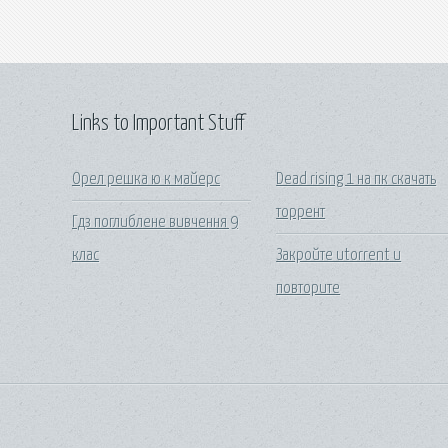
Links to Important Stuff
Орел решка ю к майерс
Dead rising 1 на пк скачать
торрент
Гдз поглиблене вивчення 9
клас
Закройте utorrent и
повторите