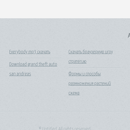
A
Everybody mp3 скачать
Скачать браузерную игру
стратегию
Download grand theft auto
san andreas
Формы и способы
размножения растений
схема
© Untitled. All rights reserved.