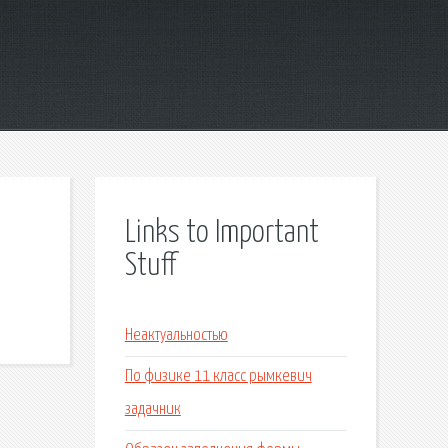
Links to Important
Stuff
Неактуальностью
По физике 11 класс рымкевич
задачник