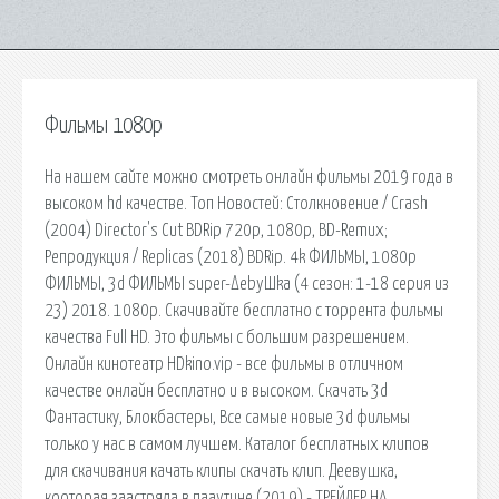
Фильмы 1080p
На нашем сайте можно смотреть онлайн фильмы 2019 года в
высоком hd качестве. Топ Новостей: Столкновение / Crash
(2004) Director's Cut BDRip 720p, 1080p, BD-Remux;
Репродукция / Replicas (2018) BDRip. 4k ФИЛЬМЫ, 1080p
ФИЛЬМЫ, 3d ФИЛЬМЫ super-ΔebyШka (4 сезон: 1-18 серия из
23) 2018. 1080p. Скачивайте бесплатно с торрента фильмы
качества Full HD. Это фильмы с большим разрешением.
Онлайн кинотеатр HDkino.vip - все фильмы в отличном
качестве онлайн бесплатно и в высоком. Скачать 3d
Фантастику, Блокбастеры, Все самые новые 3d фильмы
только у нас в самом лучшем. Каталог бесплатных клипов
для скачивания качать клипы скачать клип. Дeeвyшкa,
кooтopaя зaacтpялa в пaayтuнe (2019) - ТРЕЙЛЕР НА