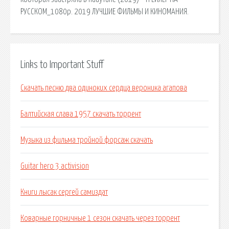
РУССКОМ_1080p. 2019 ЛУЧШИЕ ФИЛЬМЫ И КИНОМАНИЯ.
Links to Important Stuff
Скачать песню два одиноких сердца вероника агапова
Балтийская слава 1957 скачать торрент
Музыка из фильма тройной форсаж скачать
Guitar hero 3 activision
Книги лысак сергей самиздат
Коварные горничные 1 сезон скачать через торрент