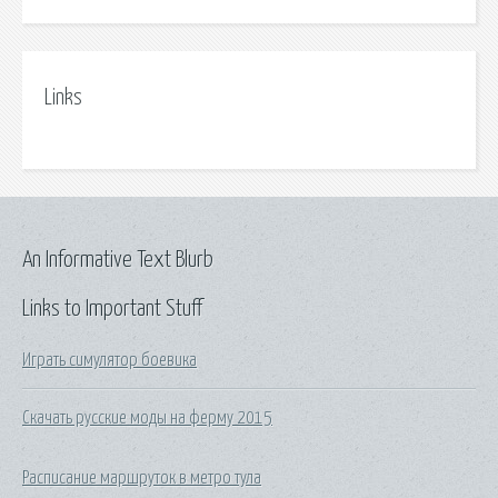
Links
An Informative Text Blurb
Links to Important Stuff
Играть симулятор боевика
Скачать русские моды на ферму 2015
Расписание маршруток в метро тула