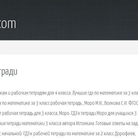
.com
етради
м и рабочим тетрадям для 4 класса. Лучшие гдз по математике за 3 клас
з по математике за 3 класс рабочая тетрадь , Моро М.И., Волкова С.И. ФГОС
 рабочая тетрадь для 3 класса, Моро. ГДЗ к тетради Моро для учащихся 3
нения тетради математики 3 класса автора Истомина. Готовые ответы на за
с начальной. ГДЗ к рабочей тетради по математике за 2 класс Дорофеев,