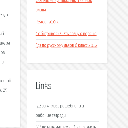
Скачать минус школьный звонок
алина
е гдз
Reader a10ix
1с битрикс скачать полную версию
ный
ике за
Гдз по русскому львов 6 класс 2012
ков.
та.
епсский
Links
я. 25
ГДЗ за 4 класс решебники и
рабочие тетради.
ГДЗ по математике за 3 класс часть