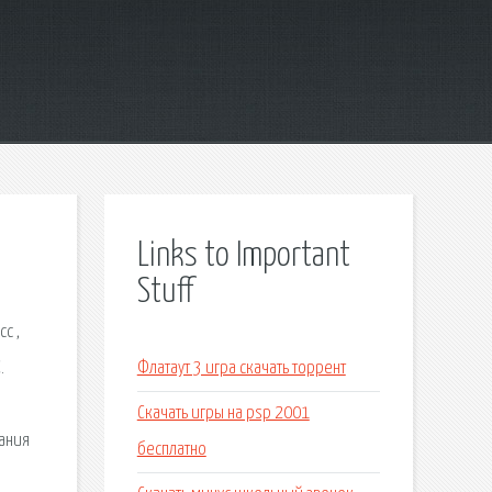
Links to Important
Stuff
с ,
.
Флатаут 3 игра скачать торрент
Скачать игры на psp 2001
дания
бесплатно