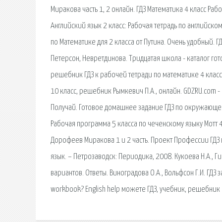
Миракова часть 1, 2 онлайн. ГДЗ Математика 4 класс Рабо
Английский язык 2 класс: Рабочая тетрадь по английском
по Математике для 2 класса от Путина. Очень удобный. 
Петерсон, Невретдинова. Тридцатая школа - каталог 
решебник ГДЗ к рабочей тетради по математике 4 класс 
10 класс, решебник Рымкевич П.А., онлайн. GDZRU.com -
Получай. Готовое домашнее задание ГДЗ по окружающем
Рабочая программа 5 класса по чеченскому языку Мотт 4к
Дорофеев Миракова 1 и 2 часть. Проект Профессии ГДЗ к
язык. – Петрозаводск: Периодика, 2008. Кукоева Н.А., Ги
вариантов. Ответы. Виноградова О.А., Вольфсон Г.И. ГДЗ 
workbook? English help можете ГДЗ, учебник, решебник и