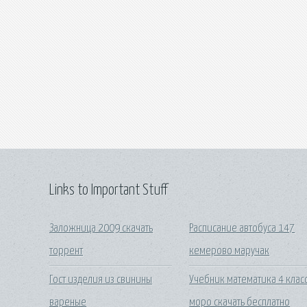
Links to Important Stuff
Заложница 2009 скачать
Расписание автобуса 147
торрент
кемерово маручак
Гост изделия из свинины
Учебник математика 4 клас
вареные
моро скачать бесплатно