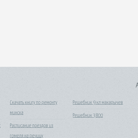
A
Скачать книгу по ремонту
Решебник 9 кл макарычев
минска
Решебник 3800
с
Расписание поездов из
гомеля на речицу