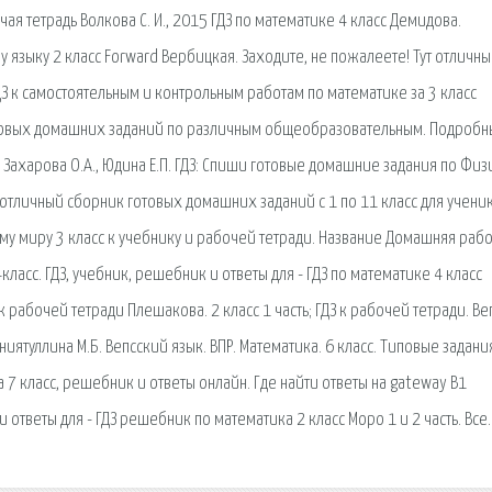
чая тетрадь Волкова С. И., 2015 ГДЗ по математике 4 класс Демидова.
у языку 2 класс Forward Вербицкая. Заходите, не пожалеете! Тут отличны
ГДЗ к самостоятельным и контрольным работам по математике за 3 класс
готовых домашних заданий по различным общеобразовательным. Подроб
Захарова О.А., Юдина Е.П. ГДЗ: Спиши готовые домашние задания по Физ
 отличный сборник готовых домашних заданий с 1 по 11 класс для учени
у миру 3 класс к учебнику и рабочей тетради. Название Домашняя рабо
ласс. ГДЗ, учебник, решебник и ответы для - ГДЗ по математике 4 класс
 рабочей тетради Плешакова. 2 класс 1 часть; ГДЗ к рабочей тетради. В
ниятуллина М.Б. Вепсский язык. ВПР. Математика. 6 класс. Типовые задани
за 7 класс, решебник и ответы онлайн. Где найти ответы на gateway B1
 ответы для - ГДЗ решебник по математика 2 класс Моро 1 и 2 часть. Все.