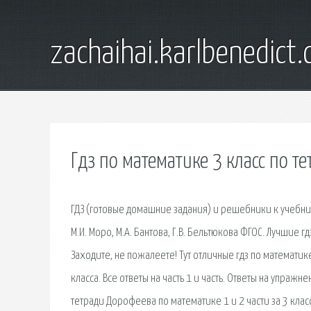
zachaihai.karlbenedict
Гдз по математике 3 класс по т
ГДЗ (готовые домашние задания) и решебники к учебника
М.И. Моро, М.А. Бантова, Г.В. Бельтюкова ФГОС. Лучшие гд
Заходите, не пожалеете! Тут отличные гдз по математике
класса. Все ответы на часть 1 и часть. Ответы на упраж
тетради Дорофеева по математике 1 и 2 части за 3 клас