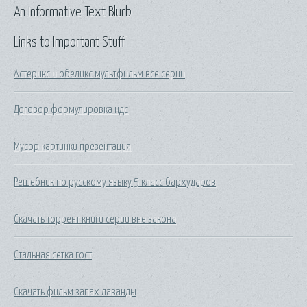
An Informative Text Blurb
Links to Important Stuff
Астерикс и обеликс мультфильм все серии
Договор формулировка ндс
Мусор картинки презентация
Решебник по русскому языку 5 класс бархударов
Скачать торрент книги серии вне закона
Стальная сетка гост
Скачать фильм запах лаванды