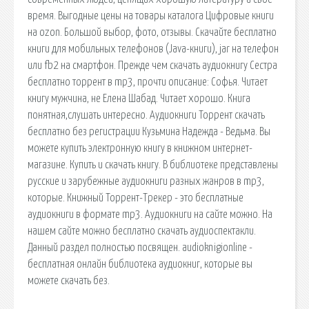
время. Выгодные цены на товары каталога Цифровые книги
на ozon. Большой выбор, фото, отзывы. Cкачайте бесплатно
книги для мобильных телефонов (Java-книги), jar на телефон
или fb2 на смартфон. Прежде чем скачать аудиокнигу Сестра
бесплатно торрент в mp3, прочти описание: Софья. Читает
книгу мужчина, не Елена Шабад. Читает хорошо. Книга
понятная,слушать интересно. Аудиокниги Торрент скачать
бесплатно без регистрации Кузьмина Надежда - Ведьма. Вы
можете купить электронную книгу в книжном интернет-
магазине. Купить и скачать книгу. В библиотеке представлены
русские и зарубежные аудиокниги разных жанров в mp3,
которые. Книжный Торрент-Трекер - это бесплатные
аудиокниги в формате mp3. Аудиокниги на сайте можно. На
нашем сайте можно бесплатно скачать аудиоспектакли.
Данный раздел полностью посвящен. audioknigionline -
бесплатная онлайн библиотека аудиокниг, которые вы
можете скачать без.