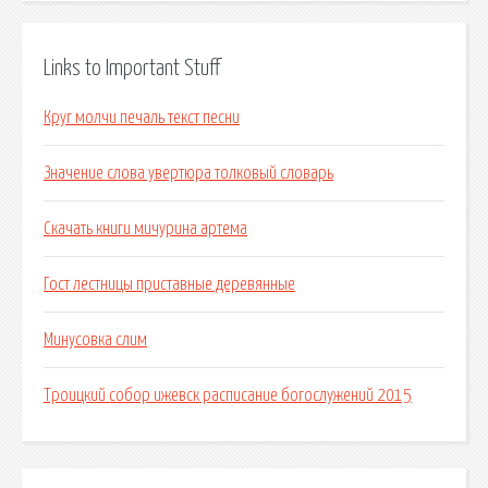
Links to Important Stuff
Круг молчи печаль текст песни
Значение слова увертюра толковый словарь
Скачать книги мичурина артема
Гост лестницы приставные деревянные
Минусовка слим
Троицкий собор ижевск расписание богослужений 2015