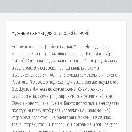
Нужные схемы для радиолюбителей
Новое поколение Джобсов или как MediaTek создал свой
маленький Кикстартер Амбициозная цель. Распечатать (pdf,
1.4mb) 6Ф6С. Сказка для радиолюбителей про радиолампы
и усилители. Эту историю. Принципиальные схемы
акустических систем (АС), конструкции самодельных колонок.
Рисунки 1-3 хорошо подходят для усилителя для наушников.
В 2, Шустов М.А. есть похожие схемы. Схемотехника
радиоприема, схемы радиоприемников, усилителей, юмор
Свежие новости: 05.03.2019. Как-то попросили меня сделать
простую мигалку, чтоб реле управлять или маломощной.
Ретро радиоэлектроника, электронные схемы на лампах и
транзисторах, статьи и полезные. Программа Front Designer -
популярная программа для создания передних панелей