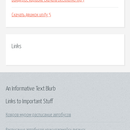
Бандерос караоке скачать бесплатно mp3
Скачать движок unity 5
Links
An Informative Text Blurb
Links to Important Stuff
Ковров муром расписание автобусов
Расписание автобусов красноармейск луганск