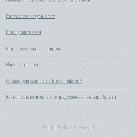
Горелки газомазутные гост
Глори утилите ключ
Инджастик скачать на андроид
Plague inc pc читы
Спойлер для scania euro truck simulator 2
Как написать коммерческое предложение на товар образец
© Untitled. All rights reserved.