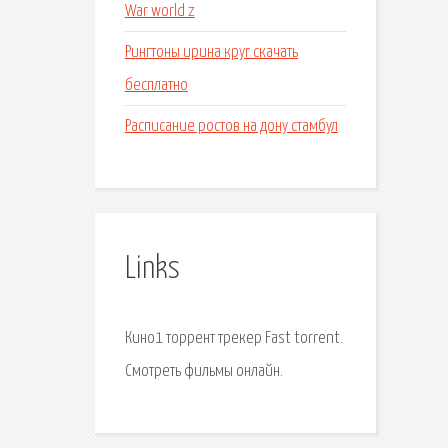
War world z
Рингтоны ирина круг скачать
бесплатно
Расписание ростов на дону стамбул
Links
Кино1 торрент трекер Fast torrent.
Смотреть фильмы онлайн.