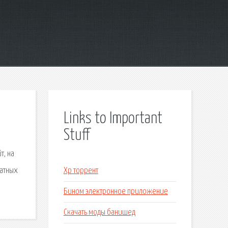
Links to Important
Stuff
т, на
латных
Xp торрент
Бином электронное приложение
Скачать моды банишед