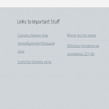
Links to Important Stuff
Скачать сталкер тень
Мунча что это такое
чернобыля мод большая
Образец договора на
зона
основании 223 фз
Sumotori dreams на пк