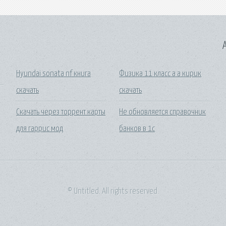
A
Hyundai sonata nf книга
Физика 11 класс а а кирик
скачать
скачать
Скачать через торрент карты
Не обновляется справочник
для гаррис мод
банков в 1с
© Untitled. All rights reserved.