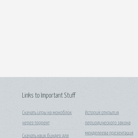
Links to Important Stuff
Скачать игры на моноблок
История открытия
через торрент
периодического закона
менделеева презентация
Скачать квик биндер для