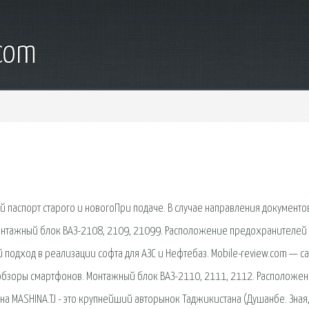
.com
й паспорт старого и новогоПри подаче. В случае направления документов
Монтажный блок ВАЗ-2108, 2109, 21099. Расположение предохранителей
 подход в реализации софта для АЗС и Нефтебаз. Mobile-review.com — с
 обзоры смартфонов. Монтажный блок ВАЗ-2110, 2111, 2112. Расположе
а MASHINA.TJ - это крупнейший авторынок Таджикистана (Душанбе. Зная,