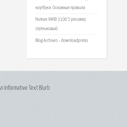
ноутбука: Основные правила.
Humax VAHD 3100 S ресивер
спутниковый.
Blog Archives - downloadprimo.
n Informative Text Blurb