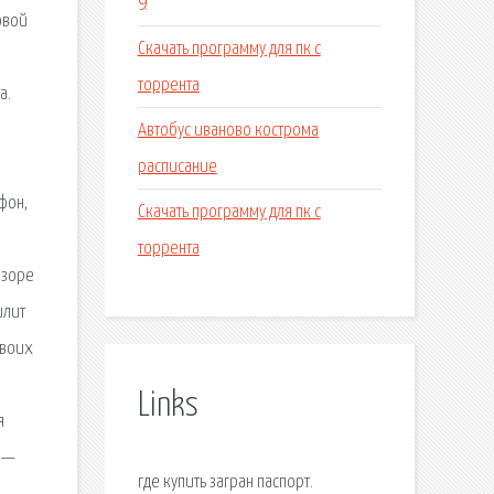
9
овой
Скачать программу для пк с
торрента
а.
Автобус иваново кострома
расписание
фон,
Скачать программу для пк с
торрента
бзоре
илит
своих
Links
я
) —
где купить загран паспорт.