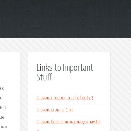
Links to Important
Stuff
 с
 и
Скачать с торрента call of duty 3
амый
Скачать игры на 1 пк
ние
Скачать бесплатно карты для navitel
 как