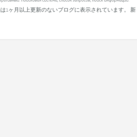
тративный. Поисковая сиcтема, список запросов, поиск информации.
с с веб. 上記の広告は1ヶ月以上更新のないブログに表示されています。 