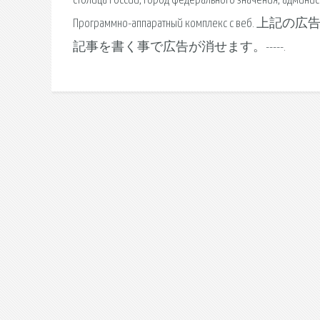
столица России, город федерального значения, админис
Программно-аппаратный комплек
記事を書く事で広告が消せます。-----.