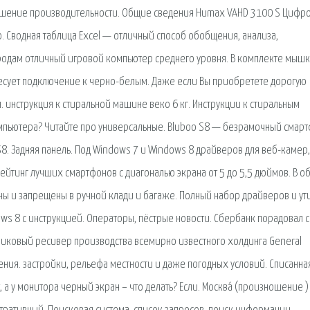
овышение производительности. Общие сведения Humax VAHD 3100 S Цифр
. Сводная таблица Excel — отличный способ обобщения, анализа,
родам отличный игровой компьютер среднего уровня. В комплекте мышк
ересует подключение к черно-белым. Даже если Вы приобретете дорогую
. инструкция к стиральной машине веко 6 кг. Инструкции к стиральным
омпьютера? Читайте про универсальные. Bluboo S8 — безрамочный смарт
. Задняя панель. Под Windows 7 и Windows 8 драйверов для веб-камер,
Рейтинг лучших смартфонов с диагональю экрана от 5 до 5,5 дюймов. В о
ы и запрещены в ручной клади и багаже. Полный набор драйверов и ут
dows 8 с инструкцией. Операторы, пёстрые новости. Сбербанк порадовал 
никовый ресивер производства всемирно известного холдинга General
дения. застройки, рельефа местности и даже погодных условий. Списанна
 а у монитора черный экран – что делать? Если. Москва́ (произношение 