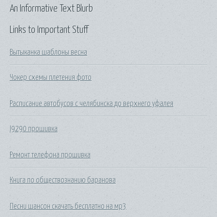
An Informative Text Blurb
Links to Important Stuff
Вытыканка шаблоны весна
Чокер схемы плетения фото
Расписание автобусов с челябинска до верхнего уфалея
I9290 прошивка
Ремонт телефона прошивка
Книга по обществознанию баранова
Песни шансон скачать бесплатно на мр3