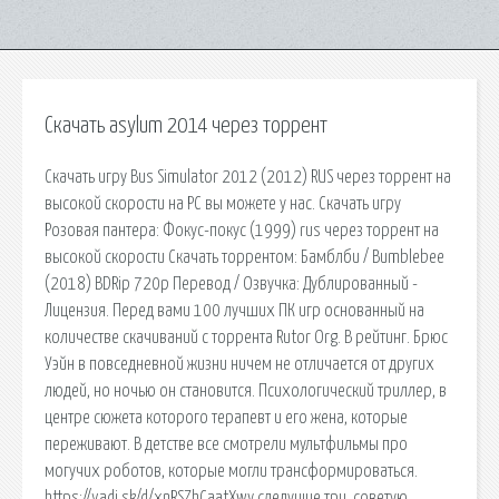
Скачать asylum 2014 через торрент
Скачать игру Bus Simulator 2012 (2012) RUS через торрент на
высокой скорости на PC вы можете у нас. Скачать игру
Розовая пантера: Фокус-покус (1999) rus через торрент на
высокой скорости Скачать торрентом: Бамблби / Bumblebee
(2018) BDRip 720p Перевод / Озвучка: Дублированный -
Лицензия. Перед вами 100 лучших ПК игр основанный на
количестве скачиваний с торрента Rutor Org. В рейтинг. Брюс
Уэйн в повседневной жизни ничем не отличается от других
людей, но ночью он становится. Психологический триллер, в
центре сюжета которого терапевт и его жена, которые
переживают. В детстве все смотрели мультфильмы про
могучих роботов, которые могли трансформироваться.
https://yadi.sk/d/xnRSZhCaatXwv следущие три, советую