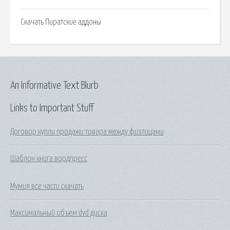
Скачать Пиратские аддоны
An Informative Text Blurb
Links to Important Stuff
Договор купли продажи товара между физлицами
Шаблон книга вордпресс
Мумия все части скачать
Максимальный объем dvd диска