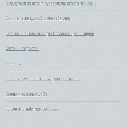
Видеоуроки по artcam руководство artcam pro 2009
Скачать песни где найти мне тебя одну
Классный час памяти жертв беслана с презентацией
Фото книги фэнтези
Speechka
Скачать игру silent hill downpour pc торрент
Волчья яма фильм 1983
La tour infernale montparnasse