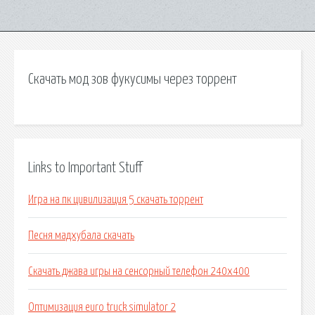
Скачать мод зов фукусимы через торрент
Links to Important Stuff
Игра на пк цивилизация 5 скачать торрент
Песня мадхубала скачать
Скачать джава игры на сенсорный телефон 240х400
Оптимизация euro truck simulator 2