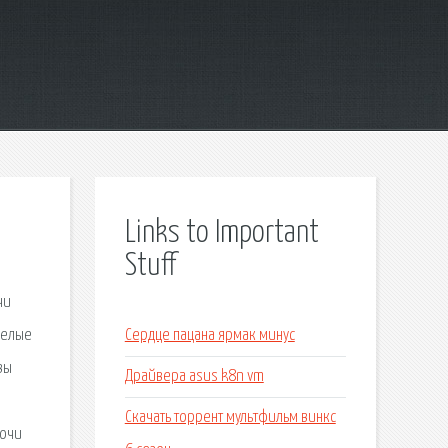
Links to Important
Stuff
чи
Белые
Сердце пацана ярмак минус
вы
Драйвера asus k8n vm
Скачать торрент мультфильм винкс
ночи