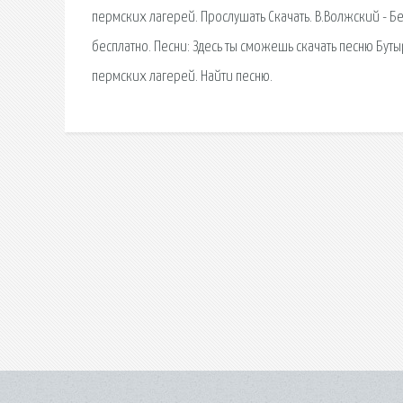
пермских лагерей. Прослушать Скачать. В.Волжский - Б
бесплатно. Песни: Здесь ты сможешь скачать песню Бут
пермских лагерей. Найти песню.