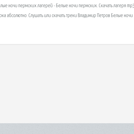
елые ночи пермских лагерей - Белые ночи пермских. Скачать лагеря mp
ырка абсолютно. Слушать или скачать треки Владимир Петров Белые ночи