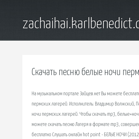
zachaihai.karlbenedict
Скачать песню белые ночи перм
На музыкальном портале Зайцев.нет Вы можете бесплат
пермских лагерей. Исполнитель: Владимир Волжский, П
ночи пермских лагерей. Чтобы скачать mp3, белые+но
можете скачать песню Лагеря в формате mp3, совершен
бесплатно Слушать онлайн hot point - БЕЛЫЕ НОЧИ (2012