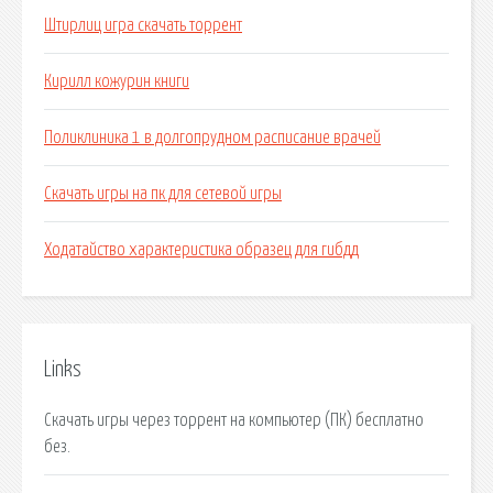
Штирлиц игра скачать торрент
Кирилл кожурин книги
Поликлиника 1 в долгопрудном расписание врачей
Скачать игры на пк для сетевой игры
Ходатайство характеристика образец для гибдд
Links
Скачать игры через торрент на компьютер (ПК) бесплатно
без.