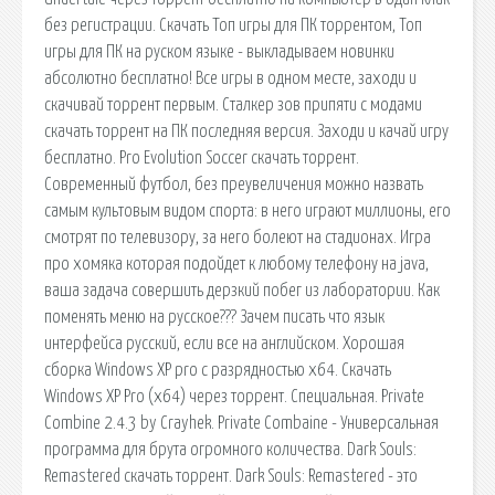
без регистрации. Скачать Топ игры для ПК торрентом, Топ
игры для ПК на руском языке - выкладываем новинки
абсолютно бесплатно! Все игры в одном месте, заходи и
скачивай торрент первым. Сталкер зов припяти с модами
скачать торрент на ПК последняя версия. Заходи и качай игру
бесплатно. Pro Evolution Soccer скачать торрент.
Современный футбол, без преувеличения можно назвать
самым культовым видом спорта: в него играют миллионы, его
смотрят по телевизору, за него болеют на стадионах. Игра
про хомяка которая подойдет к любому телефону на java,
ваша задача совершить дерзкий побег из лаборатории. Как
поменять меню на русское??? Зачем писать что язык
интерфейса русский, если все на английском. Хорошая
сборка Windows XP pro с разрядностью x64. Скачать
Windows XP Pro (x64) через торрент. Специальная. Private
Combine 2.4.3 by Crayhek. Private Combaine - Универсальная
программа для брута огромного количества. Dark Souls:
Remastered скачать торрент. Dark Souls: Remastered - это