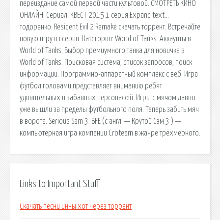
переиздание самой первой части культовой. СМОТРЕТЬ КИНО
ОНЛАЙН! Сериал: КВЕСТ 2015 1 серия Expand text…
тодоренко. Resident Evil 2 Remake скачать торрент. Встречайте
новую игру из серии. Категория: World of Tanks. Аккаунты в
World of Tanks; Выбор премиумного танка для новичка в
World of Tanks. Поисковая сиcтема, список запросов, поиск
информации. Программно-аппаратный комплекс с веб. Игра
футбол головами представляет вниманию ребят
удивительных и забавных персонажей. Игры с мячом давно
уже вышли за пределы футбольного поля. Теперь забить мяч
в ворота. Serious Sam 3: BFE (с англ. — Крутой Сэм 3 ) —
компьютерная игра компании Croteam в жанре трёхмерного.
Links to Important Stuff
Скачать песни инны хот через торрент