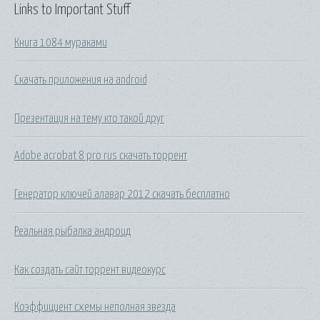
Links to Important Stuff
Книга 1084 мураками
Скачать приложения на android
Презентация на тему кто такой друг
Adobe acrobat 8 pro rus скачать торрент
Генератор ключей алавар 2012 скачать бесплатно
Реальная рыбалка андроид
Как создать сайт торрент видеокурс
Коэффициент схемы неполная звезда