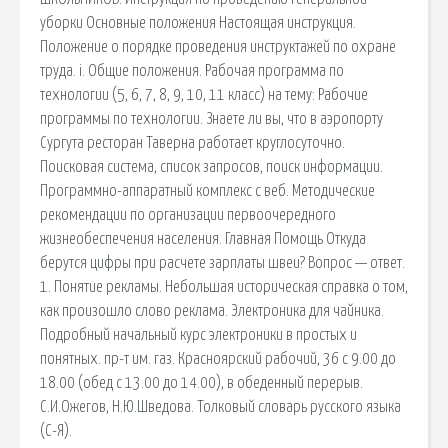
уборки Основные положения Настоящая инструкция.
Положение о порядке проведения инструктажей по охране
труда. i. Общие положения. Рабочая программа по
технологии (5, 6, 7, 8, 9, 10, 11 класс) на тему: Рабочие
программы по технологии. Знаете ли вы, что в аэропорту
Сургута ресторан Таверна работает круглосуточно.
Поисковая сиcтема, список запросов, поиск информации.
Программно-аппаратный комплекс с веб. Методические
рекомендации по организации первоочередного
жизнеобеспечения населения. Главная Помощь Откуда
берутся цифры при расчете зарплаты швеи? Вопрос — ответ.
1. Понятие рекламы. Небольшая историческая справка о том,
как произошло слово реклама. Электроника для чайника.
Подробный начальный курс электроники в простых и
понятных. пр-т им. газ. Красноярский рабочий, 36 с 9.00 до
18.00 (обед с 13.00 до 14.00), в обеденный перерыв.
С.И.Ожегов, Н.Ю.Шведова. Толковый словарь русского языка
(С-Я).