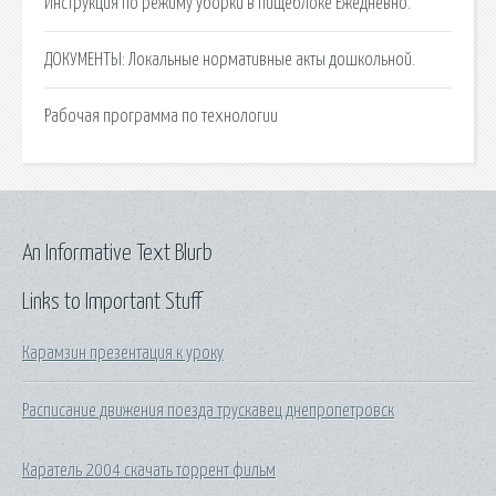
Инструкция по режиму уборки в пищеблоке Ежедневно.
ДОКУМЕНТЫ: Локальные нормативные акты дошкольной.
Рабочая программа по технологии
An Informative Text Blurb
Links to Important Stuff
Карамзин презентация к уроку
Расписание движения поезда трускавец днепропетровск
Каратель 2004 скачать торрент фильм