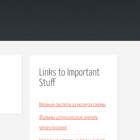
Links to Important
Stuff
Вязание свитера из мохера схемы
Фильмы исторические скачать
через торрент