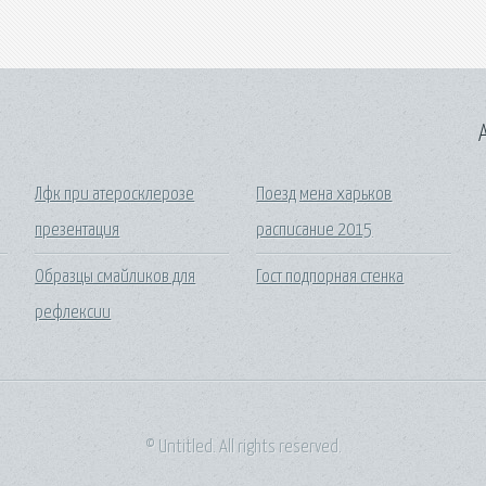
A
Лфк при атеросклерозе
Поезд мена харьков
презентация
расписание 2015
Образцы смайликов для
Гост подпорная стенка
рефлексии
© Untitled. All rights reserved.