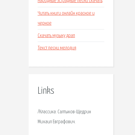
Народные эстрадные песни скачать
Читать книги онлайн красное и
черное
Скачать музыку драп
Текст песни мелодия
Links
/Классика: Салтыков-Щедрин
Михаил Евграфович.