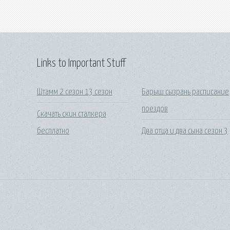
Links to Important Stuff
Штамм 2 сезон 13 сезон
Барыш сызрань расписание
поездов
Скачать скин сталкера
бесплатно
Два отца и два сына сезон 3