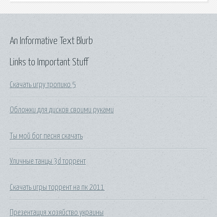
An Informative Text Blurb
Links to Important Stuff
Скачать игру тропико 5
Обложки для дисков своими руками
Ты мой бог песня скачать
Уличные танцы 3d торрент
Скачать игры торрент на пк 2011
Презентация хозяйство украины