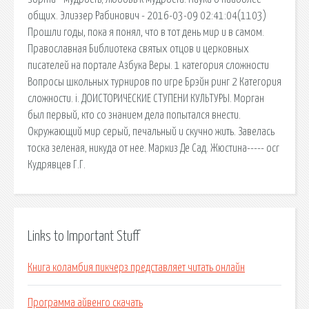
общих. Элиэзер Рабинович - 2016-03-09 02:41:04(1103)
Прошли годы, пока я понял, что в тот день мир и в самом.
Православная Библиотека святых отцов и церковных
писателей на портале Азбука Веры. 1 категория сложности
Вопросы школьных турниров по игре Брэйн ринг 2 Категория
сложности. i. ДОИСТОРИЧЕСКИЕ СТУПЕНИ КУЛЬТУРЫ. Морган
был первый, кто со знанием дела попытался внести.
Окружающий мир серый, печальный и скучно жить. Завелась
тоска зеленая, никуда от нее. Маркиз Де Сад. Жюстина----- ocr
Кудрявцев Г.Г.
Links to Important Stuff
Книга коламбия пикчерз представляет читать онлайн
Программа айвенго скачать