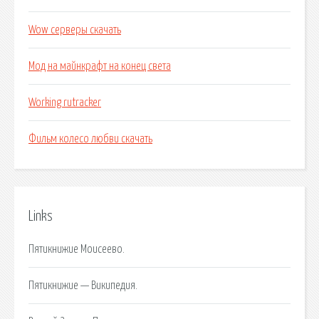
Wow серверы скачать
Мод на майнкрафт на конец света
Working rutracker
Фильм колесо любви скачать
Links
Пятикнижие Моисеево.
Пятикнижие — Википедия.