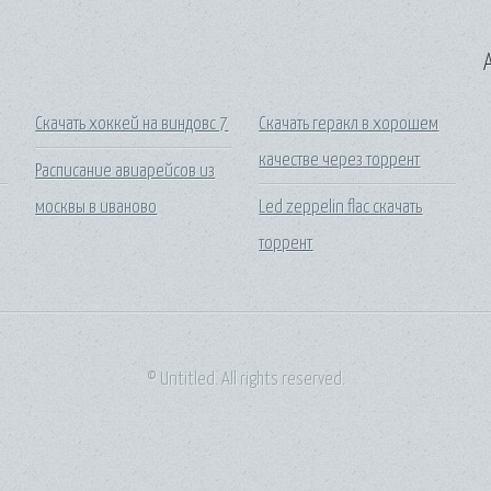
A
Скачать хоккей на виндовс 7
Скачать геракл в хорошем
качестве через торрент
Расписание авиарейсов из
москвы в иваново
Led zeppelin flac скачать
торрент
© Untitled. All rights reserved.