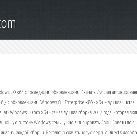
.com
dows 10 x64 с последними обновлениями. Скачать. Лучшая активирован
6.3 с обновлениями. Windows 8.1 Enterprise x86 - x64 – лучшая чистая
ачать Windows 10 pro x64 - самая лучшая сборка 2017 года, которая вк
ационную систему Windows семь нужно активировать. Свой. Советы по в
анализ каждой сборки. Бесплатно скачать новую версию DirectX для Wi