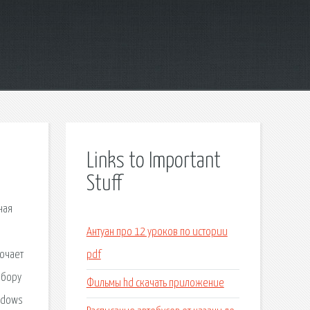
Links to Important
Stuff
ная
Антуан про 12 уроков по истории
лючает
pdf
ыбору
Фильмы hd скачать приложение
ndows