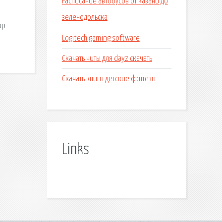
Расписание автобусов от казани до
зеленодольска
ор
Logitech gaming software
Скачать читы для dayz скачать
Скачать книги детские фэнтези
Links