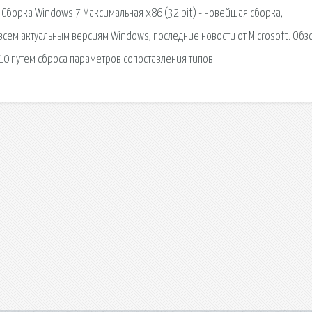
.0с Сборка Windows 7 Максимальная x86 (32 bit) - новейшая сборка,
 всем актуальным версиям Windows, последние новости от Microsoft. Обз
0 путем сброса параметров сопоставления типов.