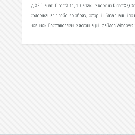
7, XP. Скачать DirectX 11, 10, а также версию DirectX 9
содержащая в себе iso образ, который. База знаний по
новинок. Восстановление ассоциаций файлов Windows 1