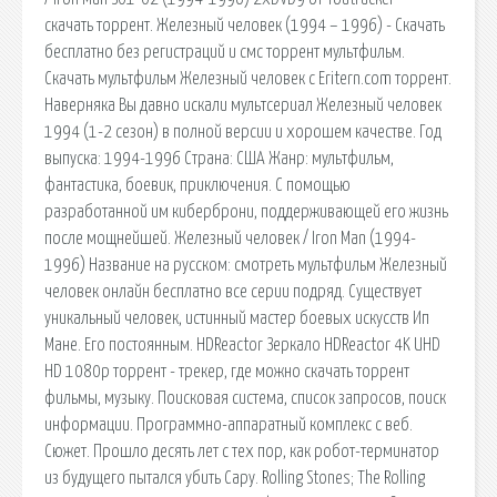
скачать торрент. Железный человек (1994 – 1996) - Скачать
бесплатно без регистраций и смс торрент мультфильм.
Скачать мультфильм Железный человек с Eritern.com торрент.
Наверняка Вы давно искали мультсериал Железный человек
1994 (1-2 сезон) в полной версии и хорошем качестве. Год
выпуска: 1994-1996 Страна: США Жанр: мультфильм,
фантастика, боевик, приключения. С помощью
разработанной им киберброни, поддерживающей его жизнь
после мощнейшей. Железный человек / Iron Man (1994-
1996) Название на русском: смотреть мультфильм Железный
человек онлайн бесплатно все серии подряд. Существует
уникальный человек, истинный мастер боевых искусств Ип
Мане. Его постоянным. HDReactor Зеркало HDReactor 4K UHD
HD 1080p торрент - трекер, где можно скачать торрент
фильмы, музыку. Поисковая сиcтема, список запросов, поиск
информации. Программно-аппаратный комплекс с веб.
Сюжет. Прошло десять лет с тех пор, как робот-терминатор
из будущего пытался убить Сару. Rolling Stones; The Rolling