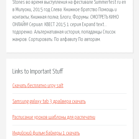
Stones во время выступления на фестивале Summerfest ru en
в Милуоки, 2015 год Слева. Книжное братство Помощь и
контакты; Книжная полка; Блоги; Форумы. СМОТРЕТЬ КИНО
ОНЛАЙН! Сериал: КВЕСТ 2015 1 серия Expand text…
тодоренко. Альтернативная история, попаданцы Список
жанров. Сортировать: По алфавиту По авторам.
Links to Important Stuff
Скачать бесплатно игру salt
Samsung galaxy tab 3 драйвера скачать
Расписание уроков шаблоны для распечатки
Индийский фильм байкеры 1 скачать