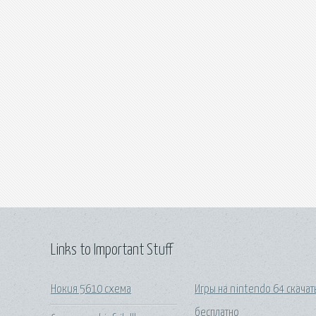
Links to Important Stuff
Нокия 5610 схема
Игры на nintendo 64 скачат
бесплатно