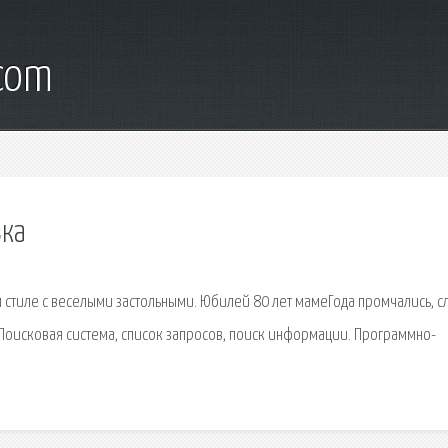
.com
вка
стиле с веселыми застольными. Юбилей 80 лет мамеГода промчались, с
. Поисковая сиcтема, список запросов, поиск информации. Программно-