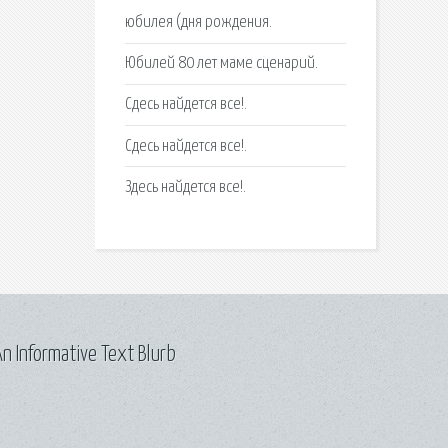
юбилея (дня рождения.
Юбилей 80 лет маме сценарий.
Сдесь найдется все!.
Сдесь найдется все!.
Здесь найдется все!.
n Informative Text Blurb