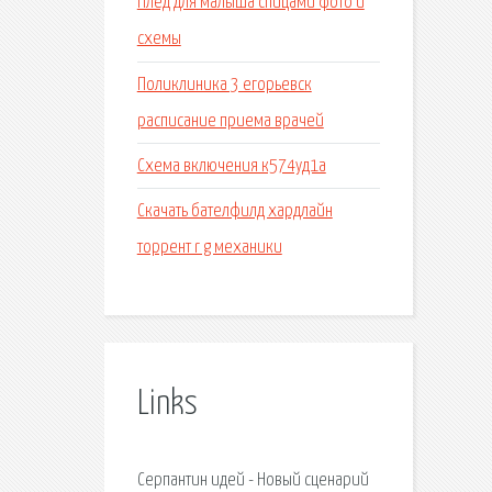
Плед для малыша спицами фото и
схемы
Поликлиника 3 егорьевск
расписание приема врачей
Схема включения к574уд1а
Скачать бателфилд хардлайн
торрент r g механики
Links
Серпантин идей - Новый сценарий