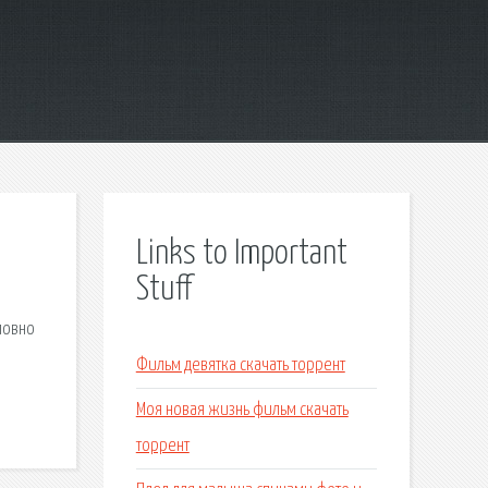
Links to Important
Stuff
ловно
Фильм девятка скачать торрент
Моя новая жизнь фильм скачать
торрент