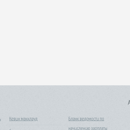
A
ь
Кевин макклауд
Бланк ведомости по
начислению зарплаты