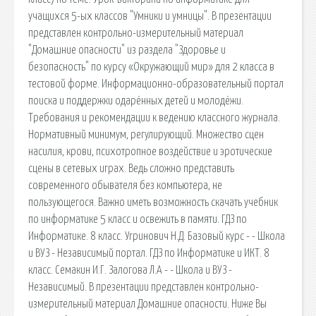
учащихся 5-ых классов "Умники и умницы". В презентации
представлен контрольно-измерительный материал
"Домашние опасности" из раздела "Здоровье и
безопасность" по курсу «Окружающий мир» для 2 класса в
тестовой форме. Информационно-образовательный портал
поиска и поддержки одарённых детей и молодёжи.
Требования и рекомендации к ведению классного журнала.
Нормативный минимум, регулирующий. Множество сцен
насилия, крови, психотропное воздействие и эротические
сцены в сетевых играх. Ведь сложно представить
современного обывателя без компьютера, не
пользующегося. Важно иметь возможность скачать учебник
по информатике 5 класс и освежить в памяти. ГДЗ по
Информатике. 8 класс. Угринович Н.Д. Базовый курс - - Школа
и ВУЗ - Независимый портал. ГДЗ по Информатике и ИКТ. 8
класс. Семакин И.Г. Залогова Л.А - - Школа и ВУЗ -
Независимый. В презентации представлен контрольно-
измерительный материал Домашние опасности. Ниже Вы