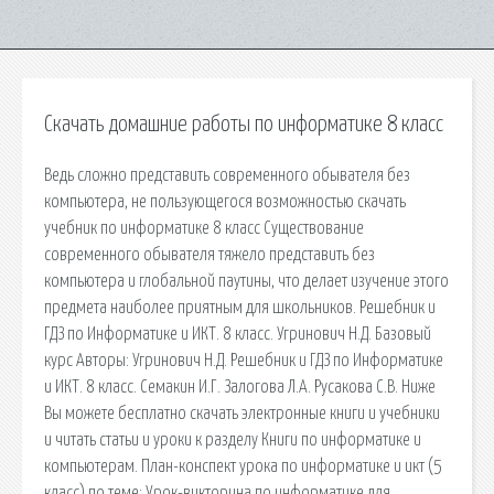
Скачать домашние работы по информатике 8 класс
Ведь сложно представить современного обывателя без
компьютера, не пользующегося возможностью скачать
учебник по информатике 8 класс Существование
современного обывателя тяжело представить без
компьютера и глобальной паутины, что делает изучение этого
предмета наиболее приятным для школьников. Решебник и
ГДЗ по Информатике и ИКТ. 8 класс. Угринович Н.Д. Базовый
курс Авторы: Угринович Н.Д. Решебник и ГДЗ по Информатике
и ИКТ. 8 класс. Семакин И.Г. Залогова Л.А. Русакова С.В. Ниже
Вы можете бесплатно скачать электронные книги и учебники
и читать статьи и уроки к разделу Книги по информатике и
компьютерам. План-конспект урока по информатике и икт (5
класс) по теме: Урок-викторина по информатике для