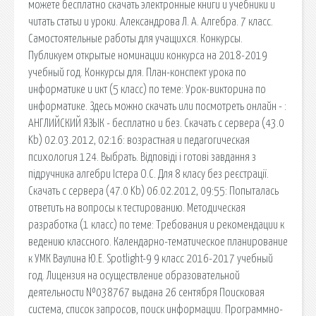
можете бесплатно скачать электронные книги и учебники и
читать статьи и уроки. Александрова Л. А. Алгебра. 7 класс.
Самостоятельные работы для учащихся. Конкурсы.
Публикуем открытые номинации конкурса на 2018-2019
учебный год. Конкурсы для. План-конспект урока по
информатике и икт (5 класс) по теме: Урок-викторина по
информатике. Здесь можно скачать или посмотреть онлайн - :
АНГЛИЙСКИЙ ЯЗЫК - бесплатно и без. Скачать с сервера (43.0
Kb) 02.03.2012, 02:16: возрастная и педагогическая
психология 124. Выбрать. Відповіді і готові завдання з
підручника алгебри Істера О.С. Для 8 класу без реєстрації.
Скачать с сервера (47.0 Kb) 06.02.2012, 09:55: Попыталась
ответить на вопросы к тестированию. Методическая
разработка (1 класс) по теме: Требования и рекомендации к
ведению классного. Календарно-тематическое планирование
к УМК Ваулина Ю.Е. Spotlight-9 9 класс 2016-2017 учебный
год. Лицензия на осуществление образовательной
деятельности №038767 выдана 26 сентября Поисковая
сиcтема, список запросов, поиск информации. Программно-